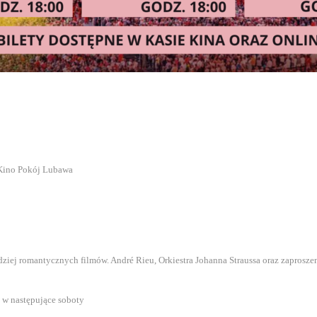
 Rieu do Kino Pokój Lubawa
dziej romantycznych filmów. André Rieu, Orkiestra Johanna Straussa oraz zaprosz
 w następujące soboty