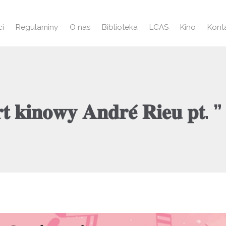
ci
Regulaminy
O nas
Biblioteka
LCAS
Kino
Kont
𝐭 𝐤𝐢𝐧𝐨𝐰𝐲 𝐀𝐧𝐝𝐫𝐞́ 𝐑𝐢𝐞𝐮 𝐩𝐭