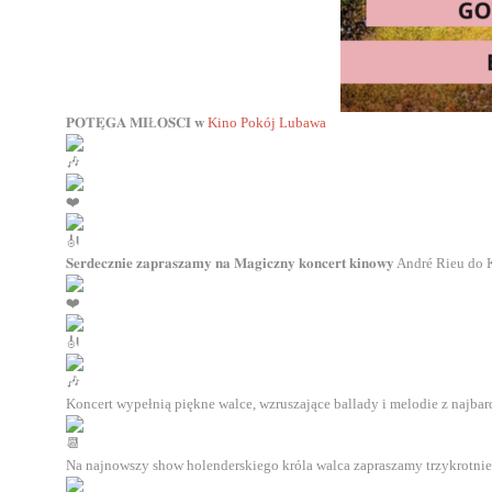
𝐏𝐎𝐓𝐄̨𝐆𝐀 𝐌𝐈Ł𝐎𝐒́𝐂𝐈 𝐰
Kino Pokój Lubawa
𝐒𝐞𝐫𝐝𝐞𝐜𝐳𝐧𝐢𝐞 𝐳𝐚𝐩𝐫𝐚𝐬𝐳𝐚𝐦𝐲 𝐧𝐚 𝐌𝐚𝐠𝐢𝐜𝐳𝐧𝐲 𝐤𝐨𝐧𝐜𝐞𝐫𝐭 𝐤𝐢𝐧𝐨𝐰𝐲 André
Koncert wypełnią piękne walce, wzruszające ballady i melodie z najbar
Na najnowszy show holenderskiego króla walca zapraszamy trzykrotnie