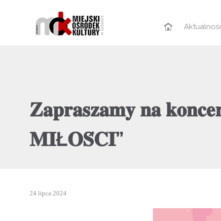
Aktualnoś
𝐙𝐚𝐩𝐫𝐚𝐬𝐳𝐚𝐦𝐲 𝐧𝐚 𝐤𝐨𝐧𝐜𝐞
𝐌𝐈Ł𝐎𝐒́𝐂𝐈”
24 lipca 2024