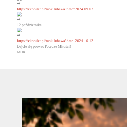
https://ekobilet.pl/mok-lubawa?date=2024-09-07
12 października
https://ekobilet.pl/mok-lubawa?date=2024-10-12
Dajcie się porwać Potędze Miłości!
MOK